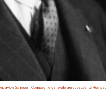
ón
,
avión Salmson
,
Compagnie générale aéropostale
,
El Romped