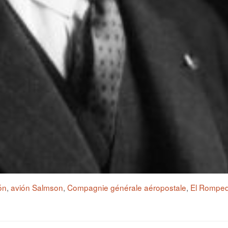
ón
,
avión Salmson
,
Compagnie générale aéropostale
,
El Romped