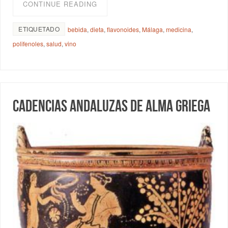
CONTINUE READING
ETIQUETADO
bebida
,
dieta
,
flavonoides
,
Málaga
,
medicina
,
polifenoles
,
salud
,
vino
Cadencias andaluzas de alma griega