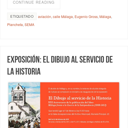
CONTINUE READING
ETIQUETADO
aviación
,
calle Málaga
,
Eugenio Gross
,
Málaga
,
Plancheta
,
SEMA
Exposición: El dibujo al servicio de
la Historia