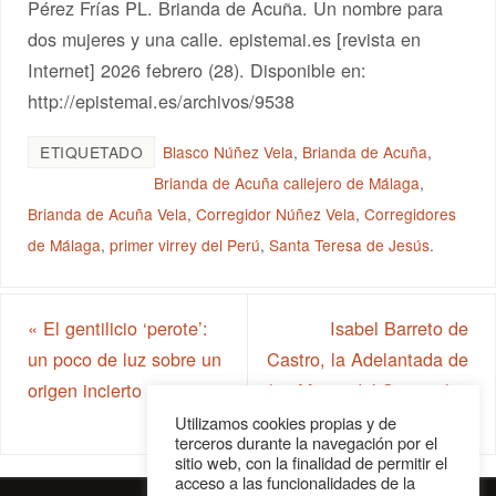
Pérez Frías PL. Brianda de Acuña. Un nombre para
dos mujeres y una calle. epistemai.es [revista en
Internet] 2026 febrero (28). Disponible en:
http://epistemai.es/archivos/9538
ETIQUETADO
Blasco Núñez Vela
,
Brianda de Acuña
,
Brianda de Acuña callejero de Málaga
,
Brianda de Acuña Vela
,
Corregidor Núñez Vela
,
Corregidores
de Málaga
,
primer virrey del Perú
,
Santa Teresa de Jesús
.
«
El gentilicio ‘perote’:
Isabel Barreto de
un poco de luz sobre un
Castro, la Adelantada de
origen incierto
los Mares del Sur, en las
calles de Málaga
»
Utilizamos cookies propias y de
terceros durante la navegación por el
sitio web, con la finalidad de permitir el
acceso a las funcionalidades de la