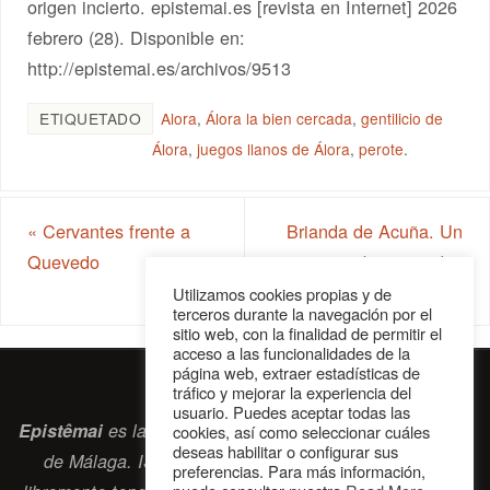
origen incierto. epistemai.es [revista en Internet] 2026
febrero (28). Disponible en:
http://epistemai.es/archivos/9513
ETIQUETADO
Alora
,
Álora la bien cercada
,
gentilicio de
Álora
,
juegos llanos de Álora
,
perote
.
«
Cervantes frente a
Brianda de Acuña. Un
Quevedo
nombre para dos
mujeres y una calle
»
Utilizamos cookies propias y de
terceros durante la navegación por el
sitio web, con la finalidad de permitir el
acceso a las funcionalidades de la
página web, extraer estadísticas de
tráfico y mejorar la experiencia del
usuario. Puedes aceptar todas las
Epistêmai
es la revista digital de la Sociedad Erasmiana
cookies, así como seleccionar cuáles
deseas habilitar o configurar sus
de Málaga. ISSN 2697-2468. Bienvenidos cuantos
preferencias. Para más información,