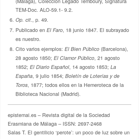
(Málaga), Colección Legado Temboury, Signatura
TEM-Doc. ALO-59.1- 9.2.
., p. 49.
Op. cit
Publicado en
, 18 junio 1847. El subrayado
El Faro
es nuestro.
Cito varios ejemplos:
(Barcelona),
El Bien Público
28 agosto 1850;
, 21 agosto
El Clamor Público
1852;
, 14 agosto 1853;
El Diario Español
La
, 9 julio 1854;
España
Boletín de Loterías y de
, 1877; todos ellos en la Hemeroteca de la
Toros
Biblioteca Nacional (Madrid).
epistemai.es – Revista digital de la Sociedad
Erasmiana de Málaga – ISSN: 2697-2468
Salas T. El gentilicio ‘perote’: un poco de luz sobre un