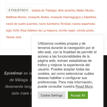
ETIQUETADO
batalla de Trafalgar
,
fibre amarilla
,
Mateo Mullan
,
Matthew Mullan
,
mosquito Aedes
,
mosquito Haemagogus y Sabethes
,
navío de cuatro puentes
,
navío Santísima Trinidad
,
navios españoles
siglo XVIII
,
Real Astillero de La Habana
,
vómito negro
,
vómito prieto
,
Yellow Jack
Utilizamos cookies propias y de
terceros durante la navegación por el
sitio web, con la finalidad de permitir el
acceso a las funcionalidades de la
página web, extraer estadísticas de
tráfico y mejorar la experiencia del
usuario. Puedes aceptar todas las
Epistêmai
es la revista digital de la Sociedad Erasmiana
cookies, así como seleccionar cuáles
deseas habilitar o configurar sus
de Málaga. ISSN 2697-2468. Bienvenidos cuantos
preferencias. Para más información,
libremente tengan algo que intercambiar navegando por
puede consultar nuestra
Read More
.
este
mare nostrum
que es el océano erasmiano.
Cookie Settings
Accept All
contacto@epistemai.es