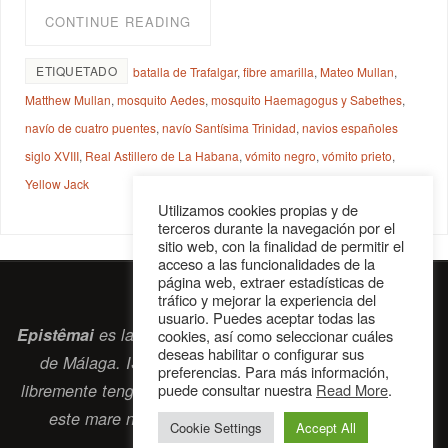
CONTINUE READING
ETIQUETADO
batalla de Trafalgar
,
fibre amarilla
,
Mateo Mullan
,
Matthew Mullan
,
mosquito Aedes
,
mosquito Haemagogus y Sabethes
,
navío de cuatro puentes
,
navío Santísima Trinidad
,
navios españoles
siglo XVIII
,
Real Astillero de La Habana
,
vómito negro
,
vómito prieto
,
Yellow Jack
Utilizamos cookies propias y de
terceros durante la navegación por el
sitio web, con la finalidad de permitir el
acceso a las funcionalidades de la
página web, extraer estadísticas de
tráfico y mejorar la experiencia del
usuario. Puedes aceptar todas las
Epistêmai
es la revista digital de la Sociedad Erasmiana
cookies, así como seleccionar cuáles
deseas habilitar o configurar sus
de Málaga. ISSN 2697-2468. Bienvenidos cuantos
preferencias. Para más información,
libremente tengan algo que intercambiar navegando por
puede consultar nuestra
Read More
.
este
mare nostrum
que es el océano erasmiano.
Cookie Settings
Accept All
contacto@epistemai.es