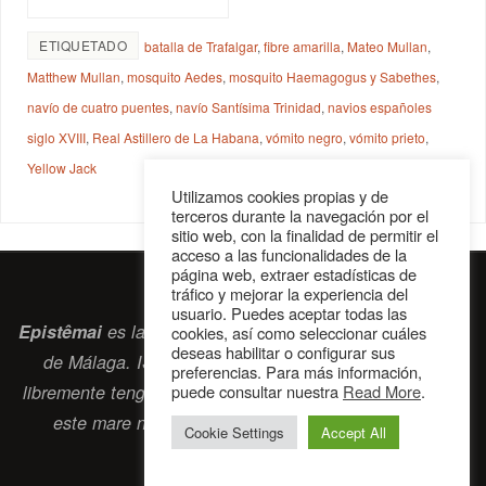
ETIQUETADO
batalla de Trafalgar
,
fibre amarilla
,
Mateo Mullan
,
Matthew Mullan
,
mosquito Aedes
,
mosquito Haemagogus y Sabethes
,
navío de cuatro puentes
,
navío Santísima Trinidad
,
navios españoles
siglo XVIII
,
Real Astillero de La Habana
,
vómito negro
,
vómito prieto
,
Yellow Jack
Utilizamos cookies propias y de
terceros durante la navegación por el
sitio web, con la finalidad de permitir el
acceso a las funcionalidades de la
página web, extraer estadísticas de
tráfico y mejorar la experiencia del
usuario. Puedes aceptar todas las
Epistêmai
es la revista digital de la Sociedad Erasmiana
cookies, así como seleccionar cuáles
deseas habilitar o configurar sus
de Málaga. ISSN 2697-2468. Bienvenidos cuantos
preferencias. Para más información,
libremente tengan algo que intercambiar navegando por
puede consultar nuestra
Read More
.
este
mare nostrum
que es el océano erasmiano.
Cookie Settings
Accept All
contacto@epistemai.es