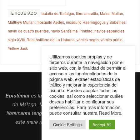
ETIQUETADO
batalla de Trafalgar
,
fibre amarilla
,
Mateo Mullan
,
Matthew Mullan
,
mosquito Aedes
,
mosquito Haemagogus y Sabethes
,
navío de cuatro puentes
,
navío Santísima Trinidad
,
navios españoles
siglo XVIII
,
Real Astillero de La Habana
,
vómito negro
,
vómito prieto
,
Yellow Jack
Utilizamos cookies propias y de
terceros durante la navegación por el
sitio web, con la finalidad de permitir el
acceso a las funcionalidades de la
página web, extraer estadísticas de
tráfico y mejorar la experiencia del
usuario. Puedes aceptar todas las
Epistêmai
es la revista digital de la Sociedad Erasmiana
cookies, así como seleccionar cuáles
deseas habilitar o configurar sus
de Málaga. ISSN 2697-2468. Bienvenidos cuantos
preferencias. Para más información,
libremente tengan algo que intercambiar navegando por
puede consultar nuestra
Read More
.
este
mare nostrum
que es el océano erasmiano.
Cookie Settings
Accept All
contacto@epistemai.es