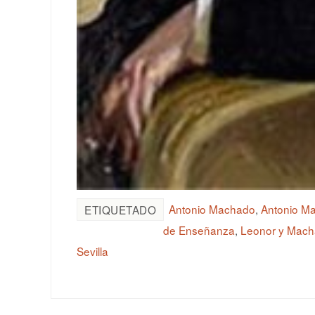
Antonio Machado
,
Antonio M
ETIQUETADO
de Enseñanza
,
Leonor y Mac
Sevilla