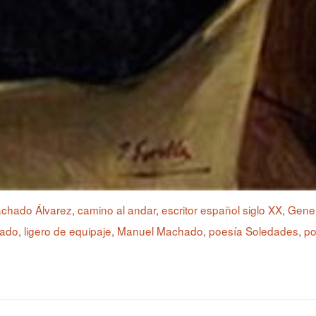
achado Álvarez
,
camino al andar
,
escritor español siglo XX
,
Gener
hado
,
ligero de equipaje
,
Manuel Machado
,
poesía Soledades
,
po