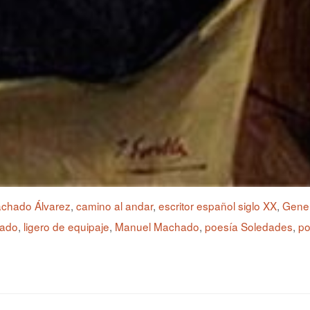
achado Álvarez
,
camino al andar
,
escritor español siglo XX
,
Gener
hado
,
ligero de equipaje
,
Manuel Machado
,
poesía Soledades
,
po