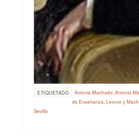
Antonio Machado
,
Antonio M
ETIQUETADO
de Enseñanza
,
Leonor y Mac
Sevilla