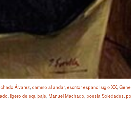
achado Álvarez
,
camino al andar
,
escritor español siglo XX
,
Gener
hado
,
ligero de equipaje
,
Manuel Machado
,
poesía Soledades
,
po