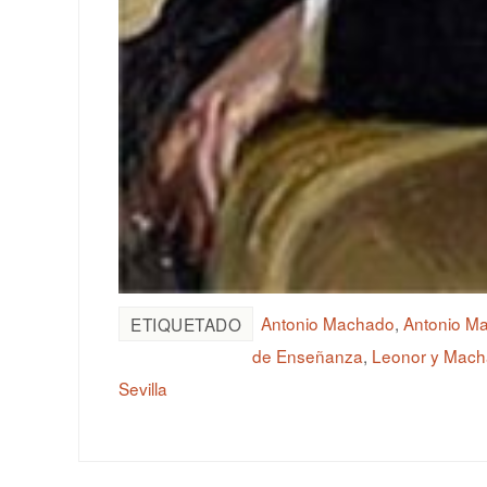
Antonio Machado
,
Antonio M
ETIQUETADO
de Enseñanza
,
Leonor y Mac
Sevilla