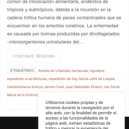
común de intoxicación alimentaria, endémica de
trópicos y subtrópicos, debida a la incursión en la
cadena trófica humana de peces contaminados que se
encuentran en los arrecifes coralinos. La enfermedad
es causada por toxinas producidas por dinoflagelados
–microorganismos unicelulares del…
CONTINUE READING
ETIQUETADO
Andrés de Urdaneta
,
barracuda
,
ciguatera
,
expedición a las Molucas
,
expedición de fray García Jofré de Loaysa
,
Gambierdiscus toxicus
,
James Cook
,
Juan Sebastián Elcano
,
nao Santa
María de la Victoria
,
Rodrigo de Triana
,
toxina
Utilizamos cookies propias y de
terceros durante la navegación por el
sitio web, con la finalidad de permitir el
acceso a las funcionalidades de la
página web, extraer estadísticas de
tráfico y mejorar la experiencia del