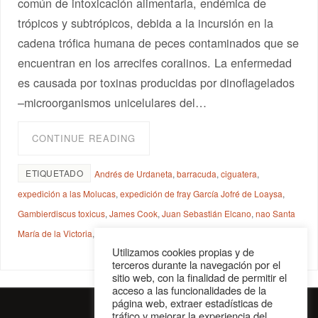
común de intoxicación alimentaria, endémica de
trópicos y subtrópicos, debida a la incursión en la
cadena trófica humana de peces contaminados que se
encuentran en los arrecifes coralinos. La enfermedad
es causada por toxinas producidas por dinoflagelados
–microorganismos unicelulares del…
CONTINUE READING
ETIQUETADO
Andrés de Urdaneta
,
barracuda
,
ciguatera
,
expedición a las Molucas
,
expedición de fray García Jofré de Loaysa
,
Gambierdiscus toxicus
,
James Cook
,
Juan Sebastián Elcano
,
nao Santa
María de la Victoria
,
Rodrigo de Triana
,
toxina
Utilizamos cookies propias y de
terceros durante la navegación por el
sitio web, con la finalidad de permitir el
acceso a las funcionalidades de la
página web, extraer estadísticas de
tráfico y mejorar la experiencia del