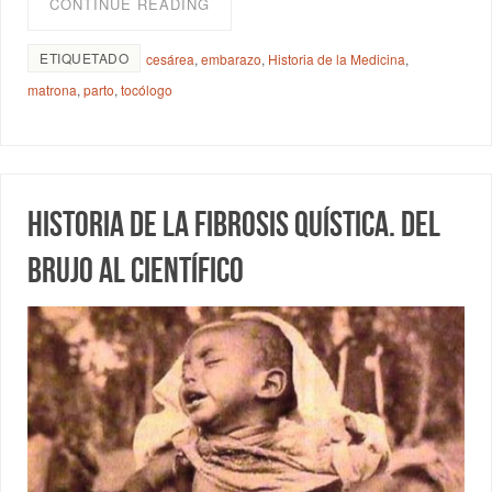
CONTINUE READING
ETIQUETADO
cesárea
,
embarazo
,
Historia de la Medicina
,
matrona
,
parto
,
tocólogo
Historia de la fibrosis quística. Del
brujo al científico