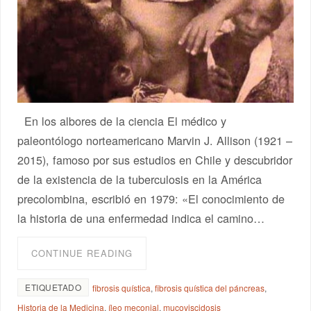
En los albores de la ciencia El médico y
paleontólogo norteamericano Marvin J. Allison (1921 –
2015), famoso por sus estudios en Chile y descubridor
de la existencia de la tuberculosis en la América
precolombina, escribió en 1979: «El conocimiento de
la historia de una enfermedad indica el camino…
CONTINUE READING
ETIQUETADO
fibrosis quística
,
fibrosis quística del páncreas
,
Historia de la Medicina
,
íleo meconial
,
mucoviscidosis