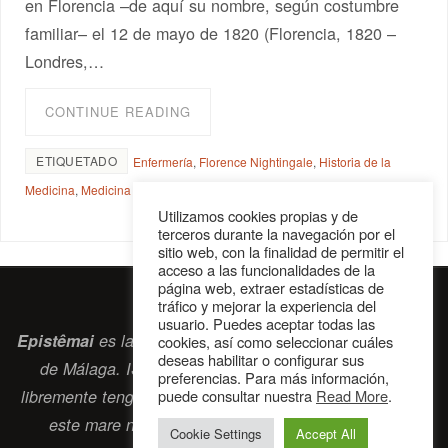
en Florencia –de aquí su nombre, según costumbre
familiar– el 12 de mayo de 1820 (Florencia, 1820 –
Londres,…
CONTINUE READING
ETIQUETADO
Enfermería
,
Florence Nightingale
,
Historia de la
Medicina
,
Medicina en la guerra
Utilizamos cookies propias y de
terceros durante la navegación por el
sitio web, con la finalidad de permitir el
acceso a las funcionalidades de la
página web, extraer estadísticas de
tráfico y mejorar la experiencia del
usuario. Puedes aceptar todas las
Epistêmai
es la revista digital de la Sociedad Erasmiana
cookies, así como seleccionar cuáles
deseas habilitar o configurar sus
de Málaga. ISSN 2697-2468. Bienvenidos cuantos
preferencias. Para más información,
puede consultar nuestra
Read More
.
libremente tengan algo que intercambiar navegando por
este
mare nostrum
que es el océano erasmiano.
Cookie Settings
Accept All