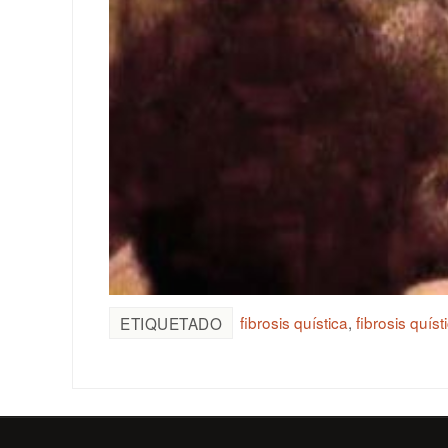
fibrosis quística
,
fibrosis quís
ETIQUETADO