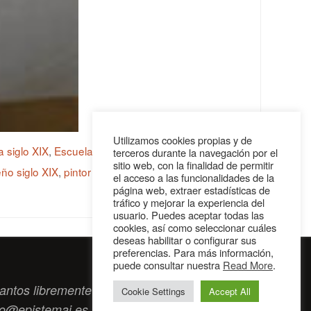
Utilizamos cookies propias y de
a siglo XIX
,
Escuela de Bellas Artes de Málaga
,
terceros durante la navegación por el
sitio web, con la finalidad de permitir
ño siglo XIX
,
pintor malagueño siglo XX
el acceso a las funcionalidades de la
página web, extraer estadísticas de
tráfico y mejorar la experiencia del
usuario. Puedes aceptar todas las
cookies, así como seleccionar cuáles
deseas habilitar o configurar sus
preferencias. Para más información,
puede consultar nuestra
Read More
.
antos libremente tengan algo que intercambiar
Cookie Settings
Accept All
to@epistemai.es