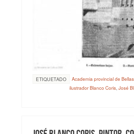
Academia provincial de Bella
ETIQUETADO
ilustrador Blanco Coris
,
José Bl
José Blanco Coris, pintor, c