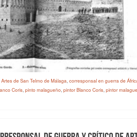
s Artes de San Telmo de Málaga
,
corresponsal en guerra de Áfric
anco Coris
,
pinto malagueño
,
pintor Blanco Coris
,
pintor malague
orresponsal de guerra y crítico de ar