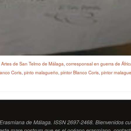
s Artes de San Telmo de Málaga
,
corresponsal en guerra de Áfric
anco Coris
,
pinto malagueño
,
pintor Blanco Coris
,
pintor malague
ad Erasmiana de Málaga. ISSN 2697-2468. Bienvenidos cu
este
mare nostrum
que es el océano erasmiano. contac