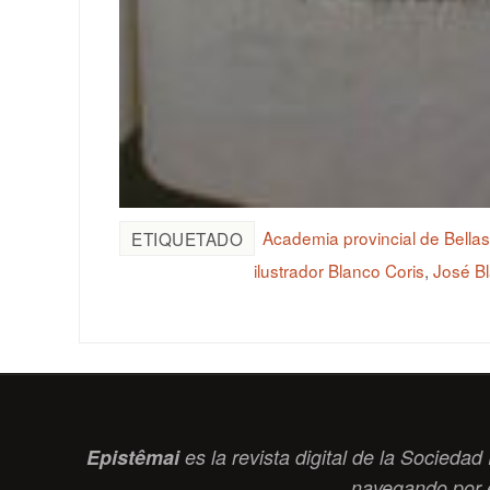
Academia provincial de Bella
ETIQUETADO
ilustrador Blanco Coris
,
José Bl
Epistêmai
es la revista digital de la Socied
navegando por 