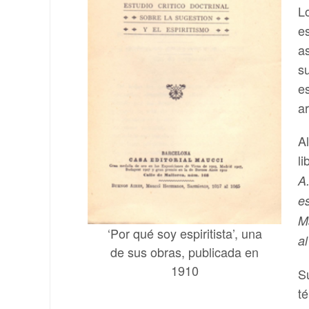
L
e
a
s
e
a
Al
li
A.
es
Ma
‘Por qué soy espiritista’, una
al
de sus obras, publicada en
1910
S
té