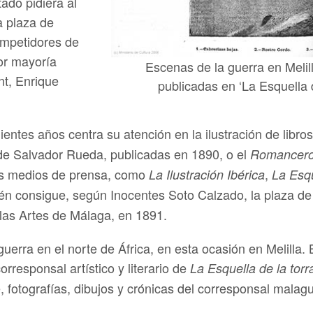
ado pidiera al
a plaza de
ompetidores de
por mayoría
Escenas de la guerra en Melill
t, Enrique
publicadas en ‘La Esquella 
uientes años centra su atención en la ilustración de libr
 de Salvador Rueda, publicadas en 1890, o el
Romancer
tos medios de prensa, como
,
La Ilustración Ibérica
La Esqu
én consigue, según Inocentes Soto Calzado, la plaza de 
llas Artes de Málaga, en 1891.
guerra en el norte de África, en esta ocasión en Melilla
rresponsal artístico y literario de
La Esquella de la torr
, fotografías, dibujos y crónicas del corresponsal malag