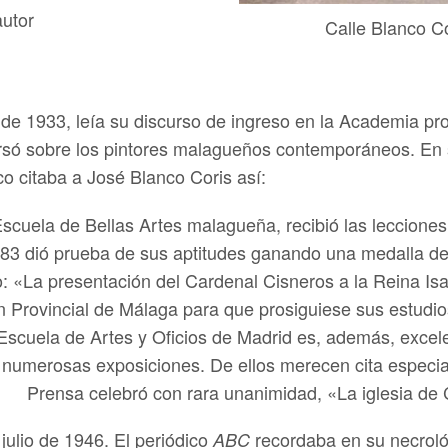
autor
Calle Blanco Co
de 1933, leía su discurso de ingreso en la Academia pro
só sobre los pintores malagueños contemporáneos. En s
co citaba a José Blanco Coris así:
scuela de Bellas Artes malagueña, recibió las leccione
3 dió prueba de sus aptitudes ganando una medalla de 
o: «La presentación del Cardenal Cisneros a la Reina I
ión Provincial de Málaga para que prosiguiese sus estudi
 Escuela de Artes y Oficios de Madrid es, además, excele
 numerosas exposiciones. De ellos merecen cita especial
Prensa celebró con rara unanimidad, «La iglesia de 
julio de 1946. El periódico
recordaba en su necrológ
ABC