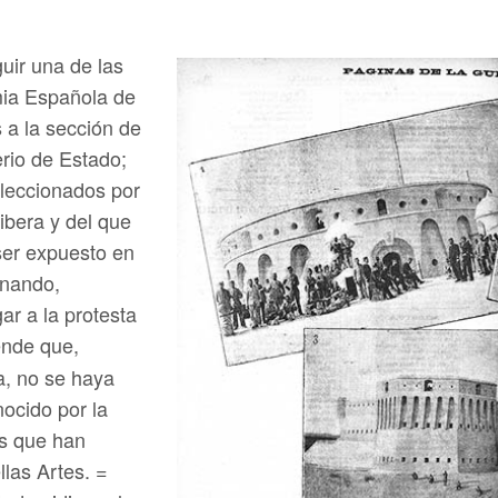
uir una de las
mia Española de
 a la sección de
erio de Estado;
leccionados por
Ribera y del que
ser expuesto en
rnando,
ar a la protesta
ende que,
a, no se haya
nocido por la
os que han
las Artes. =