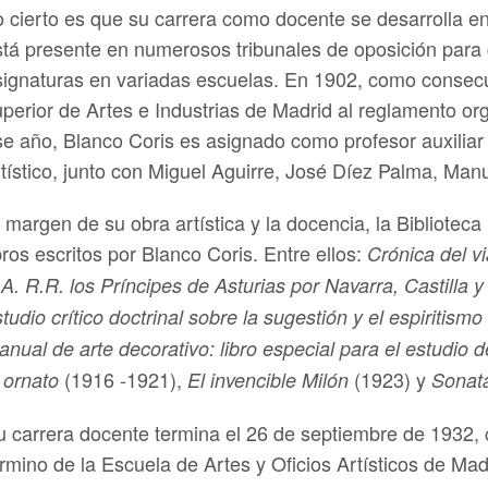
o cierto es que su carrera como docente se desarrolla en
stá presente en numerosos tribunales de oposición para c
signaturas en variadas escuelas. En 1902, como consecu
uperior de Artes e Industrias de Madrid al reglamento o
se año, Blanco Coris es asignado como profesor auxiliar 
rtístico, junto con Miguel Aguirre, José Díez Palma, Man
 margen de su obra artística y la docencia, la Bibliotec
bros escritos por Blanco Coris. Entre ellos:
Crónica del vi
A. R.R. los Príncipes de Asturias por Navarra, Castilla 
tudio crítico doctrinal sobre la sugestión y el espiritismo
nual de arte decorativo: libro especial para el estudio d
(1916 -1921),
(1923) y
 ornato
El invencible Milón
Sonat
u carrera docente termina el 26 de septiembre de 1932, 
rmino de la Escuela de Artes y Oficios Artísticos de Mad