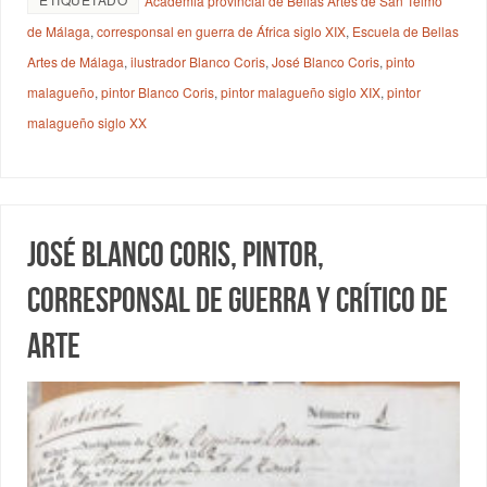
Academia provincial de Bellas Artes de San Telmo
de Málaga
,
corresponsal en guerra de África siglo XIX
,
Escuela de Bellas
Artes de Málaga
,
ilustrador Blanco Coris
,
José Blanco Coris
,
pinto
malagueño
,
pintor Blanco Coris
,
pintor malagueño siglo XIX
,
pintor
malagueño siglo XX
José Blanco Coris, pintor,
corresponsal de guerra y crítico de
arte