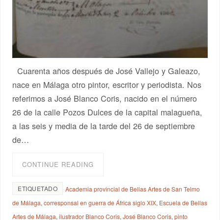
Cuarenta años después de José Vallejo y Galeazo,
nace en Málaga otro pintor, escritor y periodista. Nos
referimos a José Blanco Coris, nacido en el número
26 de la calle Pozos Dulces de la capital malagueña,
a las seis y media de la tarde del 26 de septiembre
de…
CONTINUE READING
ETIQUETADO
Academia provincial de Bellas Artes de San Telmo
de Málaga
,
corresponsal en guerra de África siglo XIX
,
Escuela de Bellas
Artes de Málaga
,
ilustrador Blanco Coris
,
José Blanco Coris
,
pinto