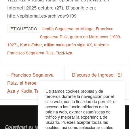
Internet] 2025 octubre (27). Disponible en:
http://epistemai.es/archivos/9109
ETIQUETADO
familia Segalerva en Málaga
,
Francisco
Segalerva Ruiz
,
guerra de Marruecos (1909-
1927)
,
Kudia-Tahar
,
militar malagueño siglo XX
,
teniente
Francisco Segalerva Ruiz
,
Tizzi-Aza
.
«
Francisco Segalerva
Discurso de ingreso: ‘El
Ruiz, el héroe de Tizzi
sentido de la muerte.
Aza y Kudia Tahar
Bourget versus Baroja’
»
Utilizamos cookies propias y de
terceros durante la navegación por el
sitio web, con la finalidad de permitir el
acceso a las funcionalidades de la
página web, extraer estadísticas de
tráfico y mejorar la experiencia del
usuario. Puedes aceptar todas las
Epistêmai
es la revista digital de la Sociedad Erasmiana
cookies, así como seleccionar cuáles