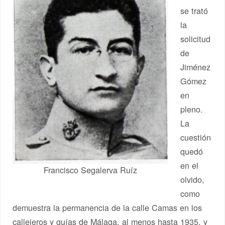
se trató
la
solicitud
de
Jiménez
Gómez
en
pleno.
La
cuestión
quedó
en el
Francisco Segalerva Ruíz
olvido,
como
demuestra la permanencia de la calle Camas en los
callejeros y guías de Málaga, al menos hasta 1935, y