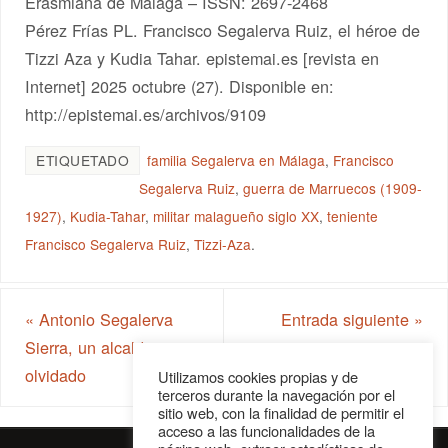
Erasmiana de Málaga – ISSN: 2697-2468
Pérez Frías PL. Francisco Segalerva Ruiz, el héroe de
Tizzi Aza y Kudia Tahar. epistemai.es [revista en
Internet] 2025 octubre (27). Disponible en:
http://epistemai.es/archivos/9109
ETIQUETADO
familia Segalerva en Málaga
,
Francisco
Segalerva Ruiz
,
guerra de Marruecos (1909-
1927)
,
Kudia-Tahar
,
militar malagueño siglo XX
,
teniente
Francisco Segalerva Ruiz
,
Tizzi-Aza
.
«
Antonio Segalerva
Entrada siguiente
»
Sierra, un alcalde
olvidado
Utilizamos cookies propias y de
terceros durante la navegación por el
sitio web, con la finalidad de permitir el
acceso a las funcionalidades de la