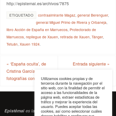
http://epistemai.es/archivos/7875
ETIQUETADO
contraalmirante Magaz
,
general Berenguer
,
general Miguel Primo de Rivera y Orbaneja
,
libro Acción de España en Marruecos
,
Protectorado de
Marruecos
,
repliegue de Xauen
,
retirada de Xauen
,
Tánger
,
Tetuán
,
Xauen 1924
.
«
‘España oculta’, de
Entrada siguiente
»
Cristina García Rodero,
fotografías con alma
Utilizamos cookies propias y de
terceros durante la navegación por el
sitio web, con la finalidad de permitir el
acceso a las funcionalidades de la
página web, extraer estadísticas de
tráfico y mejorar la experiencia del
usuario. Puedes aceptar todas las
Epistêmai
es la revista digital de la Sociedad Erasmiana
cookies, así como seleccionar cuáles
deseas habilitar o configurar sus