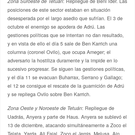
: Repliegue de Beni Ider. Las
Zona Suroeste de Tetuán
posiciones de este sector estaban en situación
desesperada por el largo asedio que sufrían. El 3 de
octubre el enemigo se apodera de Adrú. Las
gestiones políticas que se intentan no dan resultado,
y en vista de ello el día 5 sale de Ben Karrich una
columna (coronel Ovilo), que ocupa Ameger; el
adversario la hostiliza duramente y la impide en lo
sucesivo progresar. Se siguen las gestiones políticas,
y el día 11 se evacuan Buharrax, Serrano y Gallago;
el 12 se consigue el rescate de la guarnición de Adrú
y se repliega Ovilo sobre Ben Karrich.
: Repliegue de
Zona Oeste y Noroeste de Tetuán
Uadrás, Anyera y parte de Haus. Anyera se sublevó el
13 de diciembre, atacando simultáneamente a Zoco el
Telata, Yarda, Ali Fajal, Zoco el Jemis, Melusa, Ain