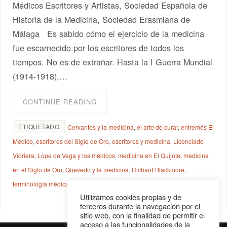
Médicos Escritores y Artistas, Sociedad Española de
Historia de la Medicina, Sociedad Erasmiana de
Málaga Es sabido cómo el ejercicio de la medicina
fue escarnecido por los escritores de todos los
tiempos. No es de extrañar. Hasta la I Guerra Mundial
(1914-1918),…
CONTINUE READING
ETIQUETADO
Cervantes y la medicina
,
el arte de curar
,
entremés El
Médico
,
escritores del Siglo de Oro
,
escritores y medicina
,
Licenciado
Vidriera
,
Lope de Vega y los médicos
,
medicina en El Quijote
,
medicina
en el Siglo de Oro
,
Quevedo y la medicina
,
Richard Blackmore
,
terminología médica en El Quijote
Utilizamos cookies propias y de
terceros durante la navegación por el
sitio web, con la finalidad de permitir el
acceso a las funcionalidades de la