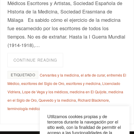
Médicos Escritores y Artistas, Sociedad Española de
Historia de la Medicina, Sociedad Erasmiana de
Málaga Es sabido cómo el ejercicio de la medicina
fue escarnecido por los escritores de todos los
tiempos. No es de extrañar. Hasta la I Guerra Mundial
(1914-1918),…
CONTINUE READING
ETIQUETADO
Cervantes y la medicina
,
el arte de curar
,
entremés El
Médico
,
escritores del Siglo de Oro
,
escritores y medicina
,
Licenciado
Vidriera
,
Lope de Vega y los médicos
,
medicina en El Quijote
,
medicina
en el Siglo de Oro
,
Quevedo y la medicina
,
Richard Blackmore
,
terminología médica en El Quijote
Utilizamos cookies propias y de
terceros durante la navegación por el
sitio web, con la finalidad de permitir el
acceso a las funcionalidades de la