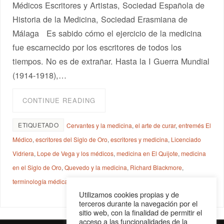
Médicos Escritores y Artistas, Sociedad Española de
Historia de la Medicina, Sociedad Erasmiana de
Málaga Es sabido cómo el ejercicio de la medicina
fue escarnecido por los escritores de todos los
tiempos. No es de extrañar. Hasta la I Guerra Mundial
(1914-1918),…
CONTINUE READING
ETIQUETADO
Cervantes y la medicina
,
el arte de curar
,
entremés El
Médico
,
escritores del Siglo de Oro
,
escritores y medicina
,
Licenciado
Vidriera
,
Lope de Vega y los médicos
,
medicina en El Quijote
,
medicina
en el Siglo de Oro
,
Quevedo y la medicina
,
Richard Blackmore
,
terminología médica en El Quijote
Utilizamos cookies propias y de
terceros durante la navegación por el
sitio web, con la finalidad de permitir el
acceso a las funcionalidades de la