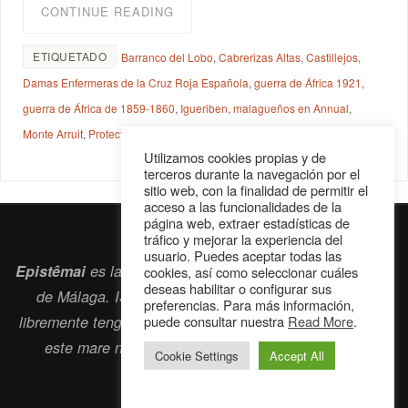
CONTINUE READING
ETIQUETADO
Barranco del Lobo
,
Cabrerizas Altas
,
Castillejos
,
Damas Enfermeras de la Cruz Roja Española
,
guerra de África 1921
,
guerra de África de 1859-1860
,
Igueriben
,
malagueños en Annual
,
Monte Arruit
,
Protectorado de Marruecoss
Utilizamos cookies propias y de
terceros durante la navegación por el
sitio web, con la finalidad de permitir el
acceso a las funcionalidades de la
página web, extraer estadísticas de
tráfico y mejorar la experiencia del
usuario. Puedes aceptar todas las
Epistêmai
es la revista digital de la Sociedad Erasmiana
cookies, así como seleccionar cuáles
deseas habilitar o configurar sus
de Málaga. ISSN 2697-2468. Bienvenidos cuantos
preferencias. Para más información,
puede consultar nuestra
Read More
.
libremente tengan algo que intercambiar navegando por
este
mare nostrum
que es el océano erasmiano.
Cookie Settings
Accept All
contacto@epistemai.es