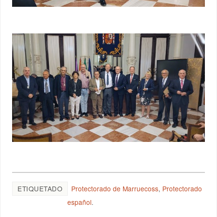
ETIQUETADO
Protectorado de Marruecoss
,
Protectorado
español
.