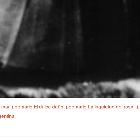
l mar
,
poemario El dulce daño
,
poemario La inquietud del rosal
,
p
gentina