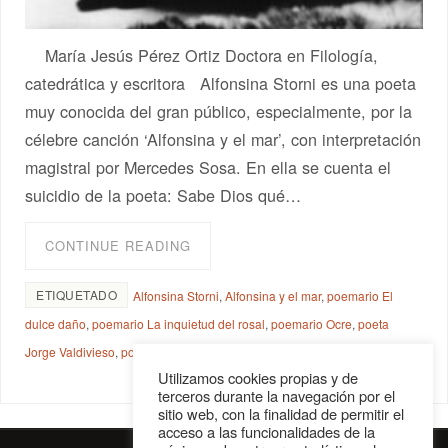
María Jesús Pérez Ortiz Doctora en Filología,
catedrática y escritora Alfonsina Storni es una poeta
muy conocida del gran público, especialmente, por la
célebre canción ‘Alfonsina y el mar’, con interpretación
magistral por Mercedes Sosa. En ella se cuenta el
suicidio de la poeta: Sabe Dios qué…
CONTINUE READING
ETIQUETADO
Alfonsina Storni
,
Alfonsina y el mar
,
poemario El
dulce daño
,
poemario La inquietud del rosal
,
poemario Ocre
,
poeta
Jorge Valdivieso
,
poetas argentinos siglo XX
,
poetisa argentina
Utilizamos cookies propias y de
terceros durante la navegación por el
sitio web, con la finalidad de permitir el
acceso a las funcionalidades de la