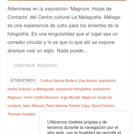
Adentrarse en la exposición ‘Magnum. Hojas de
Contacto’ del Centro cultural La Malagueta -Málaga-
es una experiencia de culto para los amantes de la
fotografía. Es una singularidad que el lugar sea un
corredor circular y lo es que lo que allí se expone
abarque casi un siglo. Nada puede…
CONTINUE READING
ETIQUETADO
Cristina García Rodero
,
Eve Arnold
,
exposición
centro cultural La Malagueta
,
exposición fotográfica
,
exposición
Magnum
,
Henri Cartier-Bresson
,
Inge Morath
,
Magnum Hojas de
contacto
,
Marc Riboud
,
Peter Marlow
,
Robert Capa
,
Stuart Flanklin
,
Thomas Hoepker
Utilizamos cookies propias y de
terceros durante la navegación por el
sitio web, con la finalidad de permitir el