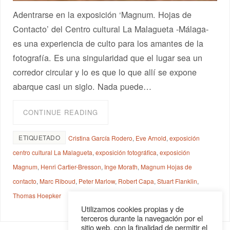
Adentrarse en la exposición ‘Magnum. Hojas de
Contacto’ del Centro cultural La Malagueta -Málaga-
es una experiencia de culto para los amantes de la
fotografía. Es una singularidad que el lugar sea un
corredor circular y lo es que lo que allí se expone
abarque casi un siglo. Nada puede…
CONTINUE READING
ETIQUETADO
Cristina García Rodero
,
Eve Arnold
,
exposición
centro cultural La Malagueta
,
exposición fotográfica
,
exposición
Magnum
,
Henri Cartier-Bresson
,
Inge Morath
,
Magnum Hojas de
contacto
,
Marc Riboud
,
Peter Marlow
,
Robert Capa
,
Stuart Flanklin
,
Thomas Hoepker
Utilizamos cookies propias y de
terceros durante la navegación por el
sitio web, con la finalidad de permitir el