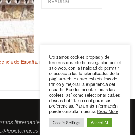
READING
Utilizamos cookies propias y de
ndencia de España
,
periódico La Igualdad
,
terceros durante la navegación por el
sitio web, con la finalidad de permitir
el acceso a las funcionalidades de la
página web, extraer estadísticas de
tráfico y mejorar la experiencia del
usuario. Puedes aceptar todas las
cookies, así como seleccionar cuáles
deseas habilitar o configurar sus
preferencias. Para más información,
puede consultar nuestra
Read More
.
antos libremente tengan algo que intercambiar
Cookie Settings
Accept All
to@epistemai.es