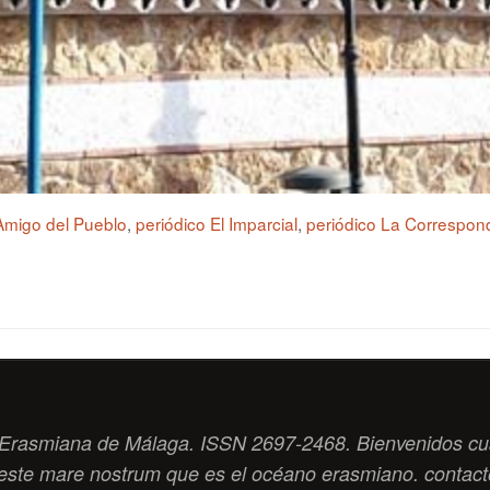
 Amigo del Pueblo
,
periódico El Imparcial
,
periódico La Correspo
ad Erasmiana de Málaga. ISSN 2697-2468. Bienvenidos cu
este
mare nostrum
que es el océano erasmiano. contac