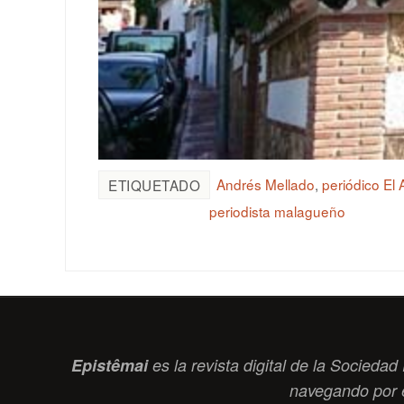
Andrés Mellado
,
periódico El
ETIQUETADO
periodista malagueño
Epistêmai
es la revista digital de la Socied
navegando por 