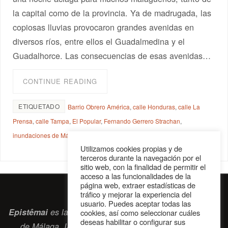
la capital como de la provincia. Ya de madrugada, las
copiosas lluvias provocaron grandes avenidas en
diversos ríos, entre ellos el Guadalmedina y el
Guadalhorce. Las consecuencias de esas avenidas…
CONTINUE READING
ETIQUETADO
Barrio Obrero América
,
calle Honduras
,
calle La
Prensa
,
calle Tampa
,
El Popular
,
Fernando Gerrero Strachan
,
inundaciones de Málaga 1907
,
Pedro Gómez Chaix
Utilizamos cookies propias y de
terceros durante la navegación por el
sitio web, con la finalidad de permitir el
acceso a las funcionalidades de la
página web, extraer estadísticas de
tráfico y mejorar la experiencia del
usuario. Puedes aceptar todas las
Epistêmai
es la revista digital de la Sociedad Erasmiana
cookies, así como seleccionar cuáles
deseas habilitar o configurar sus
de Málaga. ISSN 2697-2468. Bienvenidos cuantos