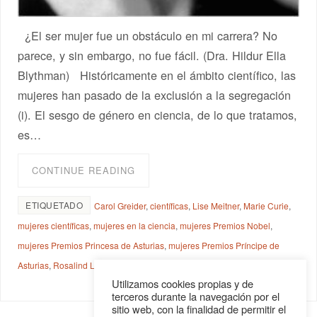
¿El ser mujer fue un obstáculo en mi carrera? No
parece, y sin embargo, no fue fácil. (Dra. Hildur Ella
Blythman) Históricamente en el ámbito científico, las
mujeres han pasado de la exclusión a la segregación
(i). El sesgo de género en ciencia, de lo que tratamos,
es…
CONTINUE READING
ETIQUETADO
Carol Greider
,
científicas
,
Lise Meitner
,
Marie Curie
,
mujeres científicas
,
mujeres en la ciencia
,
mujeres Premios Nobel
,
mujeres Premios Princesa de Asturias
,
mujeres Premios Príncipe de
Asturias
,
Rosalind Lee
,
sesgo de género
,
sesgo de género en Ciencia
Utilizamos cookies propias y de
terceros durante la navegación por el
sitio web, con la finalidad de permitir el