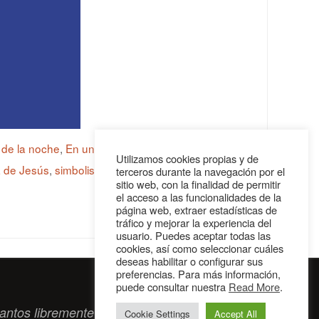
 de la noche
,
En una noche oscura de San Juan
Utilizamos cookies propias y de
 de Jesús
,
simbolismo místico
,
Soneto a Cristo
terceros durante la navegación por el
sitio web, con la finalidad de permitir
el acceso a las funcionalidades de la
página web, extraer estadísticas de
tráfico y mejorar la experiencia del
usuario. Puedes aceptar todas las
cookies, así como seleccionar cuáles
deseas habilitar o configurar sus
preferencias. Para más información,
puede consultar nuestra
Read More
.
antos libremente tengan algo que intercambiar
Cookie Settings
Accept All