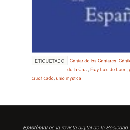
Cantar de los Cantares
,
Cánti
ETIQUETADO
de la Cruz
,
Fray Luis de León
,
crucificado
,
unio mystica
Epistêmai
es la revista digital de la Socied