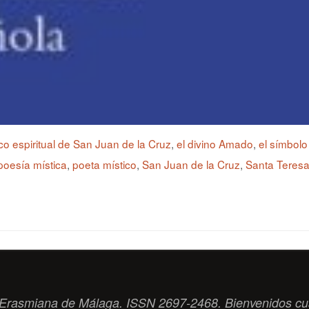
co espiritual de San Juan de la Cruz
,
el divino Amado
,
el símbolo
poesía mística
,
poeta místico
,
San Juan de la Cruz
,
Santa Teresa
ad Erasmiana de Málaga. ISSN 2697-2468. Bienvenidos cu