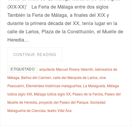
(XIX-XX)’ La Feria de Málaga entre dos siglos
También la Feria de Málaga, a finales del XIX y
durante la primera década del XX, tenía lugar en la
calle de Larios, Plaza de la Constitución, el Muelle de
Heredia…
CONTINUE READING
ETIQUETADO
arquitecto Manuel Rivera Valentín
,
balnearios de
Málaga
,
Baños del Carmen
,
calle del Marqués de Larios
,
cine
Pascualini
,
Efemérides históricas malagueñas
,
La Malagueta
,
Málaga
lúdica siglo XIX
,
Málaga lúdica siglo XX
,
Paseo de la Farola
,
Paseo del
Muelle de Heredia
,
proyecto del Paseo del Parque
,
Sociedad
Malagueña de Ciencias
,
teatro Vital Aza