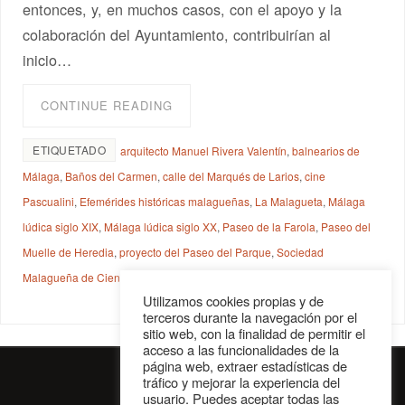
entonces, y, en muchos casos, con el apoyo y la
colaboración del Ayuntamiento, contribuirían al
inicio…
CONTINUE READING
ETIQUETADO
arquitecto Manuel Rivera Valentín
,
balnearios de
Málaga
,
Baños del Carmen
,
calle del Marqués de Larios
,
cine
Pascualini
,
Efemérides históricas malagueñas
,
La Malagueta
,
Málaga
lúdica siglo XIX
,
Málaga lúdica siglo XX
,
Paseo de la Farola
,
Paseo del
Muelle de Heredia
,
proyecto del Paseo del Parque
,
Sociedad
Malagueña de Ciencias
,
teatro Vital Aza
Utilizamos cookies propias y de
terceros durante la navegación por el
sitio web, con la finalidad de permitir el
acceso a las funcionalidades de la
página web, extraer estadísticas de
tráfico y mejorar la experiencia del
usuario. Puedes aceptar todas las