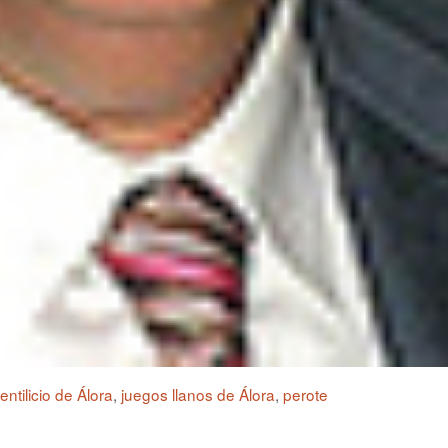
entilicio de Álora
,
juegos llanos de Álora
,
perote