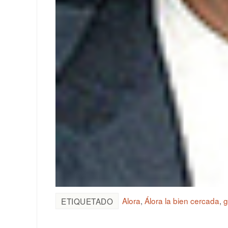
Alora
,
Álora la bien cercada
,
g
ETIQUETADO