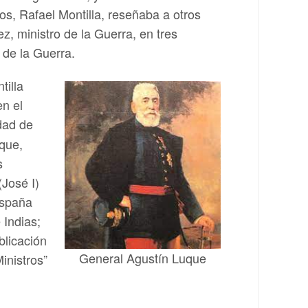
s, Rafael Montilla, reseñaba a otros
, ministro de la Guerra, en tres
 de la Guerra.
tilla
n el
idad de
 que,
s
(José I)
España
 Indias;
blicación
General Agustín Luque
inistros”