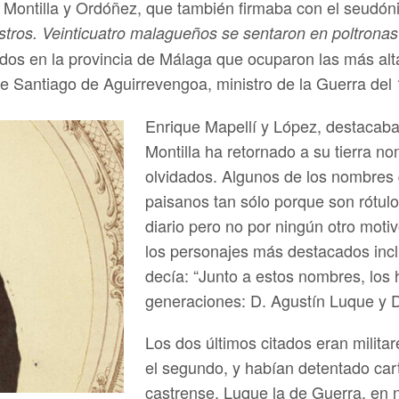
 Montilla y Ordóñez, que también firmaba con el seudón
istros. Veinticuatro malagueños se sentaron en poltronas
idos en la provincia de Málaga que ocuparon las más alt
de Santiago de Aguirrevengoa, ministro de la Guerra del 1
Enrique Mapellí y López, destacaba e
Montilla ha retornado a su tierra 
olvidados. Algunos de los nombres 
paisanos tan sólo porque son rótulo
diario pero no por ningún otro moti
los personajes más destacados inclui
decía: “Junto a estos nombres, los
generaciones: D. Agustín Luque y D
Los dos últimos citados eran militar
el segundo, y habían detentado cart
castrense, Luque la de Guerra, en 