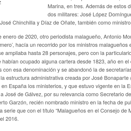
z
Marina, en tres. Además de estos do
dos militares: José López Domínguez
 José Chinchilla y Díaz de Oñate, también como ministro
de enero de 2020, otro periodista malagueño, Antonio Mon
ero’, hacía un recorrido por los ministros malagueños e
 se ampliaba hasta 28 personajes, pero con la particular
que habían ocupado alguna cartera desde 1823, año en el
ios con esa denominación y se abandonó la de secretaría
 la estructura administrativa creada por José Bonaparte 
 en España los ministerios, y que estuvo vigente en la 
 a José de Gálvez, por su relevancia como Secretario de
berto Garzón, recién nombrado ministro en la fecha de pu
 la serie que con el título “Malagueños en el Consejo de M
el 2016.