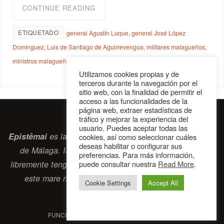
CONTINUE READING
ETIQUETADO
general Agustín Luque
,
general José López
Domínguez
,
Luis de Santiago de Aguirrevengoa
,
militares malagueños
,
ministros malagueños
Utilizamos cookies propias y de
terceros durante la navegación por el
sitio web, con la finalidad de permitir el
acceso a las funcionalidades de la
página web, extraer estadísticas de
tráfico y mejorar la experiencia del
usuario. Puedes aceptar todas las
Epistêmai
es la revista digital de la Sociedad Erasmiana
cookies, así como seleccionar cuáles
deseas habilitar o configurar sus
de Málaga. ISSN 2697-2468. Bienvenidos cuantos
preferencias. Para más información,
puede consultar nuestra
Read More
.
libremente tengan algo que intercambiar navegando por
este
mare nostrum
que es el océano erasmiano.
Cookie Settings
Accept All
contacto@epistemai.es
FUNCIONA CON
PARABOLA
&
WORDPRESS.