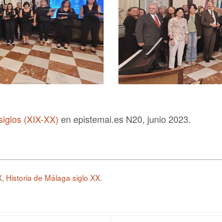
siglos (XIX-XX)
en epistemai.es N20, junio 2023.
X
,
Historia de Málaga siglo XX
.