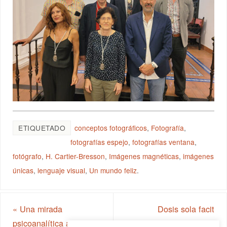
ETIQUETADO
conceptos fotográficos
,
Fotografía
,
fotografías espejo
,
fotografías ventana
,
fotógrafo
,
H. Cartier-Bresson
,
Imágenes magnéticas
,
imágenes
únicas
,
lenguaje visual
,
Un mundo feliz
.
«
Una mirada
Dosis sola facit
psicoanalítica a la
venenum
»