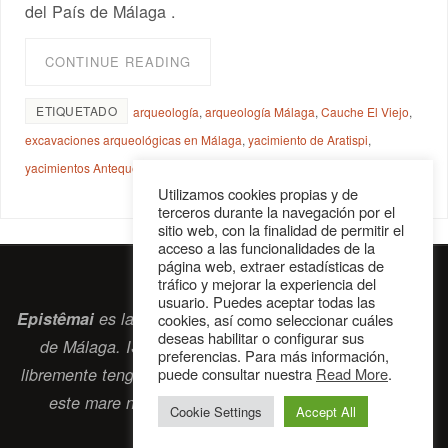
del País de Málaga .
CONTINUE READING
ETIQUETADO
arqueología
,
arqueología Málaga
,
Cauche El Viejo
,
excavaciones arqueológicas en Málaga
,
yacimiento de Aratispi
,
yacimientos Antequera
Utilizamos cookies propias y de
terceros durante la navegación por el
sitio web, con la finalidad de permitir el
acceso a las funcionalidades de la
página web, extraer estadísticas de
tráfico y mejorar la experiencia del
usuario. Puedes aceptar todas las
Epistêmai
es la revista digital de la Sociedad Erasmiana
cookies, así como seleccionar cuáles
deseas habilitar o configurar sus
de Málaga. ISSN 2697-2468. Bienvenidos cuantos
preferencias. Para más información,
libremente tengan algo que intercambiar navegando por
puede consultar nuestra
Read More
.
este
mare nostrum
que es el océano erasmiano.
Cookie Settings
Accept All
contacto@epistemai.es