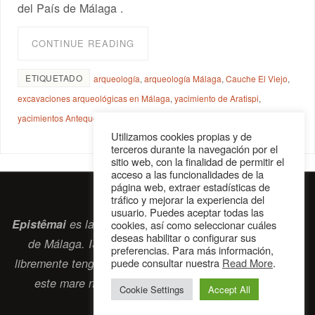
del País de Málaga .
CONTINUE READING
ETIQUETADO
arqueología
,
arqueología Málaga
,
Cauche El Viejo
,
excavaciones arqueológicas en Málaga
,
yacimiento de Aratispi
,
yacimientos Antequera
Utilizamos cookies propias y de
terceros durante la navegación por el
sitio web, con la finalidad de permitir el
acceso a las funcionalidades de la
página web, extraer estadísticas de
tráfico y mejorar la experiencia del
usuario. Puedes aceptar todas las
Epistêmai
es la revista digital de la Sociedad Erasmiana
cookies, así como seleccionar cuáles
deseas habilitar o configurar sus
de Málaga. ISSN 2697-2468. Bienvenidos cuantos
preferencias. Para más información,
libremente tengan algo que intercambiar navegando por
puede consultar nuestra
Read More
.
este
mare nostrum
que es el océano erasmiano.
Cookie Settings
Accept All
contacto@epistemai.es