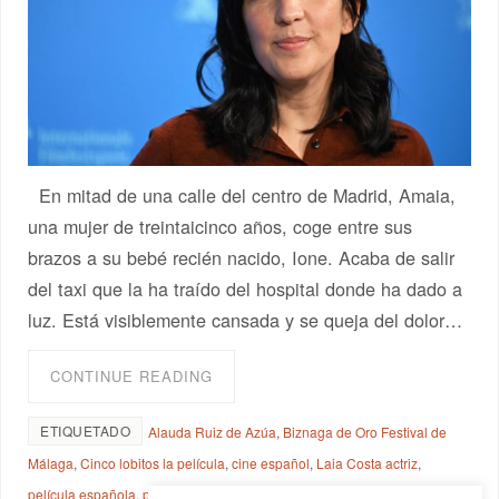
En mitad de una calle del centro de Madrid, Amaia,
una mujer de treintaicinco años, coge entre sus
brazos a su bebé recién nacido, Ione. Acaba de salir
del taxi que la ha traído del hospital donde ha dado a
luz. Está visiblemente cansada y se queja del dolor…
CONTINUE READING
ETIQUETADO
Alauda Ruiz de Azúa
,
Biznaga de Oro Festival de
Málaga
,
Cinco lobitos la película
,
cine español
,
Laia Costa actriz
,
película española
,
película española de 2022
,
Susi Sánchez actriz