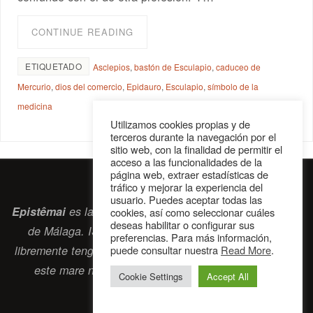
CONTINUE READING
ETIQUETADO
Asclepios
,
bastón de Esculapio
,
caduceo de
Mercurio
,
dios del comercio
,
Epidauro
,
Esculapio
,
símbolo de la
medicina
Utilizamos cookies propias y de
terceros durante la navegación por el
sitio web, con la finalidad de permitir el
acceso a las funcionalidades de la
página web, extraer estadísticas de
tráfico y mejorar la experiencia del
usuario. Puedes aceptar todas las
Epistêmai
es la revista digital de la Sociedad Erasmiana
cookies, así como seleccionar cuáles
deseas habilitar o configurar sus
de Málaga. ISSN 2697-2468. Bienvenidos cuantos
preferencias. Para más información,
libremente tengan algo que intercambiar navegando por
puede consultar nuestra
Read More
.
este
mare nostrum
que es el océano erasmiano.
Cookie Settings
Accept All
contacto@epistemai.es