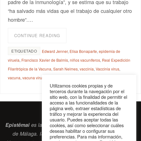
padre de la inmunología”, y se estima que su trabajo
“ha salvado más vidas que el trabajo de cualquier otro
hombre”.…
CONTINUE READING
ETIQUETADO
Edward Jenner
,
Elisa Bonaparte
,
epidemia de
viruela
,
Francisco Xavier de Balmis
,
niños vacuníferos
,
Real Expedición
Filantrópica de la Vacuna
,
Sarah Nelmes
,
vaccinia
,
Vaccinia virus
,
vacuna
,
vacuna viruela
,
variolización
Utilizamos cookies propias y de
terceros durante la navegación por el
sitio web, con la finalidad de permitir el
acceso a las funcionalidades de la
página web, extraer estadísticas de
tráfico y mejorar la experiencia del
usuario. Puedes aceptar todas las
Epistêmai
es la revista digital de la Sociedad Erasmiana
cookies, así como seleccionar cuáles
deseas habilitar o configurar sus
de Málaga. ISSN 2697-2468. Bienvenidos cuantos
preferencias. Para más información,