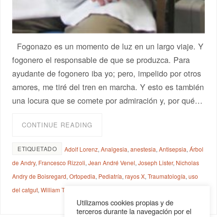
Fogonazo es un momento de luz en un largo viaje. Y
fogonero el responsable de que se produzca. Para
ayudante de fogonero iba yo; pero, impelido por otros
amores, me tiré del tren en marcha. Y esto es también
una locura que se comete por admiración y, por qué…
CONTINUE READING
ETIQUETADO
Adolf Lorenz
,
Analgesia
,
anestesia
,
Antisepsia
,
Árbol
de Andry
,
Francesco Rizzoli
,
Jean André Venel
,
Joseph Lister
,
Nicholas
Andry de Boisregard
,
Ortopedia
,
Pediatría
,
rayos X
,
Traumatología
,
uso
del catgut
,
William Thomas Green Morton
Utilizamos cookies propias y de
terceros durante la navegación por el