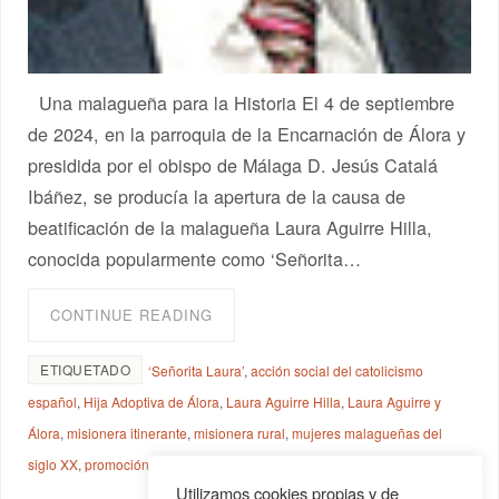
Una malagueña para la Historia El 4 de septiembre
de 2024, en la parroquia de la Encarnación de Álora y
presidida por el obispo de Málaga D. Jesús Catalá
Ibáñez, se producía la apertura de la causa de
beatificación de la malagueña Laura Aguirre Hilla,
conocida popularmente como ‘Señorita…
CONTINUE READING
ETIQUETADO
‘Señorita Laura’
,
acción social del catolicismo
español
,
Hija Adoptiva de Álora
,
Laura Aguirre Hilla
,
Laura Aguirre y
Álora
,
misionera itinerante
,
misionera rural
,
mujeres malagueñas del
siglo XX
,
promoción de la mujer
Utilizamos cookies propias y de