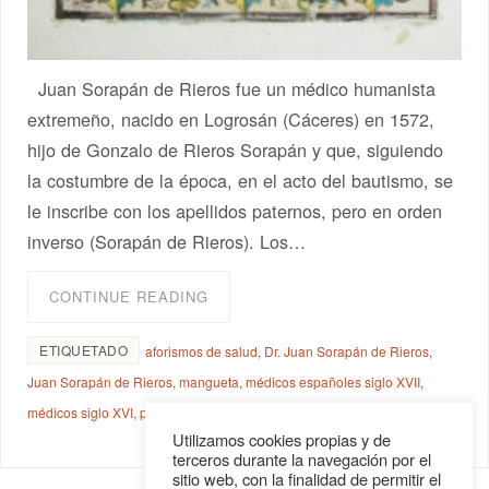
Juan Sorapán de Rieros fue un médico humanista
extremeño, nacido en Logrosán (Cáceres) en 1572,
hijo de Gonzalo de Rieros Sorapán y que, siguiendo
la costumbre de la época, en el acto del bautismo, se
le inscribe con los apellidos paternos, pero en orden
inverso (Sorapán de Rieros). Los…
CONTINUE READING
ETIQUETADO
aforismos de salud
,
Dr. Juan Sorapán de Rieros
,
Juan Sorapán de Rieros
,
mangueta
,
médicos españoles siglo XVII
,
médicos siglo XVI
,
paremiólogo
,
proverbios de salud
,
refranes de dieta
Utilizamos cookies propias y de
terceros durante la navegación por el
sitio web, con la finalidad de permitir el